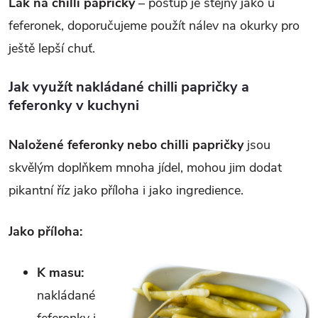
Lák na chilli papričky
– postup je stejný jako u
feferonek, doporučujeme použít nálev na okurky pro
ještě lepší chuť.
Jak využít nakládané chilli papričky a
feferonky v kuchyni
Naložené feferonky nebo chilli papričky
jsou
skvělým doplňkem mnoha jídel, mohou jim dodat
pikantní říz jako příloha i jako ingredience.
Jako příloha:
K masu:
nakládané
feferonky i