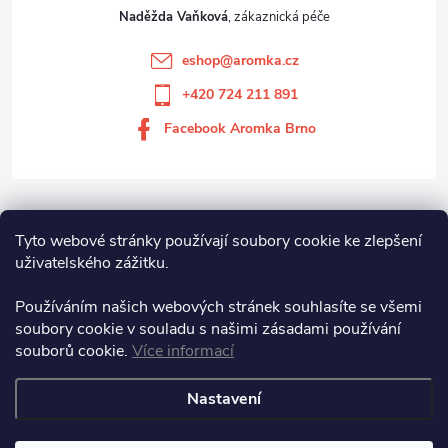
Naděžda Vaňková
eshop
@
aromka.cz
+420 724 211 891
Facebook Aromka Brno
Vše o nákupu
Tyto webové stránky používají soubory cookie ke zlepšení
uživatelského zážitku.
Aromka Brno s.r.o
Používáním našich webových stránek souhlasíte se všemi
soubory cookie v souladu s našimi zásadami používání
souborů cookie.
Více informací
Aromka Brno s.r.o.
Nastavení
Copyright 2026
Aromka Brno
. Všechna práva vyhrazena.