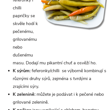
chilli
papričky se
skvěle hodí k
pečenému,
grilovanému
nebo
dušenému
masu. Dodají mu pikantní chuť a osvěží ho.
K sýrům:
feferonky/chilli se výborně kombinují s
různými druhy sýrů, zejména s tvrdými a
zrajícími sýry.
K zelenině:
můžete je podávat i k pečené nebo
grilované zelenině.
K pečivu:
jsou vynikající s chlebem, bagetou