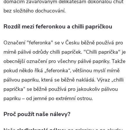
domácím zavařovaným delikatesám dokonalou chuť
bez složitého dochucování.
Rozdíl mezi feferonkou a chilli papričkou
Označení
"feferonka" se v Česku běžně používá pro
mírně pálivé odrůdy chilli papríček. "Chilli paprička" je
obecnější označení pro všechny pálivé papriky. Takže
pokud někdo říká „feferonka“, většinou myslí mírně
pálivou papriku, která se běžně nakládá. Výraz „chilli
paprička“ se běžně používá pro jakoukoliv pálivou
papriku – od jemné po extrémní ostrou.
Proč použít naše nálevy?