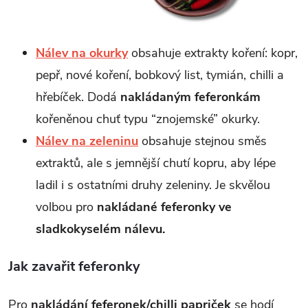
Nálev na okurky
obsahuje extrakty koření: kopr,
pepř, nové koření, bobkový list, tymián, chilli a
hřebíček. Dodá
nakládaným feferonkám
kořeněnou chuť typu “znojemské” okurky.
Nálev na zeleninu
obsahuje stejnou směs
extraktů, ale s jemnější chutí kopru, aby lépe
ladil i s ostatními druhy zeleniny. Je skvělou
volbou pro
nakládané feferonky ve
sladkokyselém nálevu.
Jak zavařit feferonky
Pro
nakládání feferonek/chilli papriček
se hodí