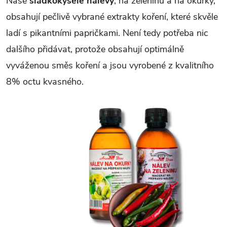
Naše
sladkokyselé nálevy
, na zeleninu a na okurky,
obsahují pečlivě vybrané extrakty koření, které skvěle
ladí s pikantními papričkami. Není tedy potřeba nic
dalšího přidávat, protože obsahují optimálně
vyváženou směs koření a jsou vyrobené z kvalitního
8% octu kvasného.