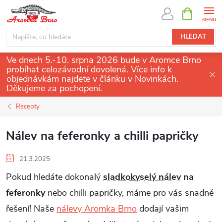
Přejít
NÁKUPNÍ
KOŠÍK
na
obsah
HLEDAT
Ve dnech 5.-10. srpna 2026 bude v Aromce Brno
probíhat celozávodní dovolená. Více info k
objednávkám najdete v článku v Novinkách.
Děkujeme za pochopení.
Recepty
Nálev na feferonky a chilli papričky
21.3.2025
Pokud hledáte dokonalý
sladkokyselý nálev
na
feferonky
nebo chilli papričky, máme pro vás snadné
řešení! Naše
nálevy Aromka Brno
dodají vašim