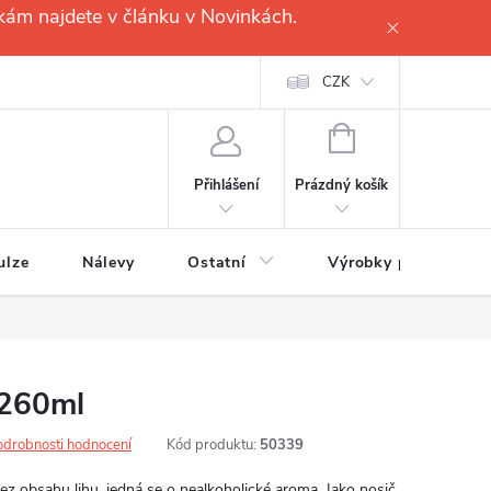
kám najdete v článku v Novinkách.
CZK
NÁKUPNÍ
KOŠÍK
Prázdný košík
Přihlášení
ulze
Nálevy
Ostatní
Výrobky pro
260ml
odrobnosti hodnocení
Kód produktu:
50339
 obsahu lihu, jedná se o nealkoholické aroma. Jako nosič