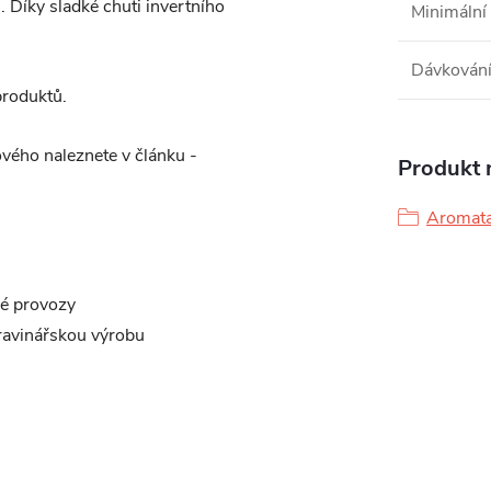
. Díky sladké chuti invertního
Minimální 
Dávkován
produktů.
vého naleznete v článku -
Produkt n
Aromat
lé provozy
travinářskou výrobu