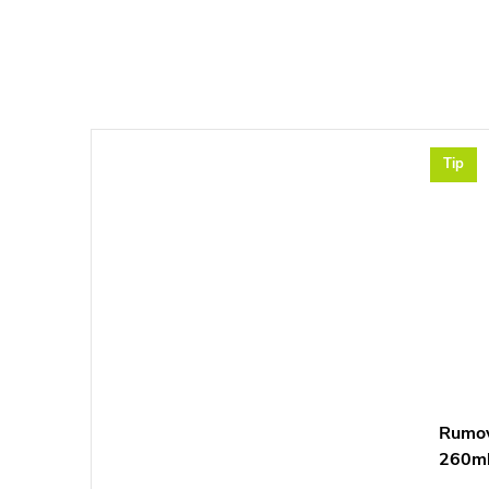
Tip
Rumov
260m