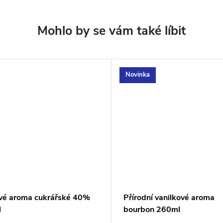
Novinka
é aroma cukrářské 40%
Přírodní vanilkové aroma
l
bourbon 260ml