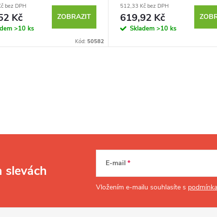
Kč bez DPH
512,33 Kč bez DPH
52 Kč
619,92 Kč
ZOBRAZIT
ZOBR
adem
>10 ks
Skladem
>10 ks
Kód:
50582
E-mail
a slevách
Vložením e-mailu souhlasíte s
podmínka