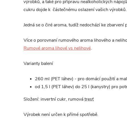
výrobků, a také pro přípravu nealkoholických nápojů
cukru dojde k částečnému oslazení vašich výrobků.
Jedná se o čiré aroma, tudíž nedochází ke zbarvení 
Více o porovnaní rumového aroma lihového a neliho
Rumové aroma lihové vs nelihové
.
Varianty balení
260 ml (PET láhev) - pro domácí použití a ma
od 1,5 l (PET láhev) do 25 l (kanystry) pro po
Složení: invertní cukr, rumová
tresť
Výrobek není určen k přímé spotřebě.