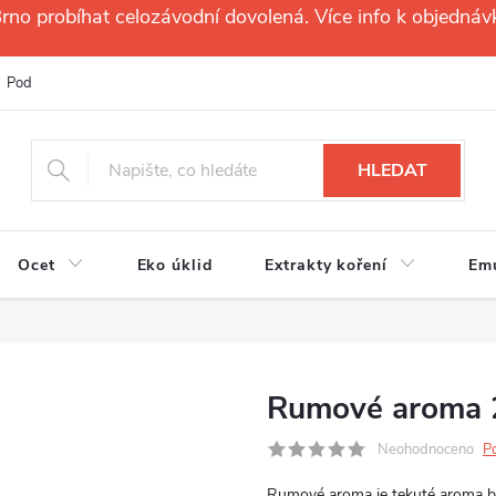
no probíhat celozávodní dovolená. Více info k objednáv
Podmínky ochrany osobních údajů
Reklamační řád
Velkoobchod
HLEDAT
Ocet
Eko úklid
Extrakty koření
Em
Rumové aroma 
Neohodnoceno
P
Rumové aroma je tekuté aroma bez