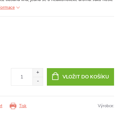
nformace
VLOŽIT DO KOŠÍKU
et
Tisk
Výrobce: