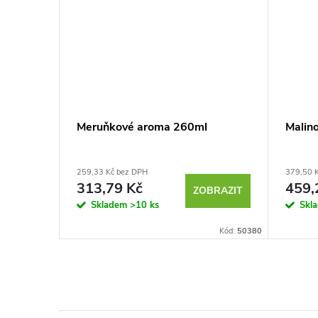
Meruňkové aroma 260ml
Malin
259,33 Kč bez DPH
379,50 
313,79 Kč
459,
BRAZIT
ZOBRAZIT
Skladem
>10 ks
Skl
Kód:
50428
Kód:
50380