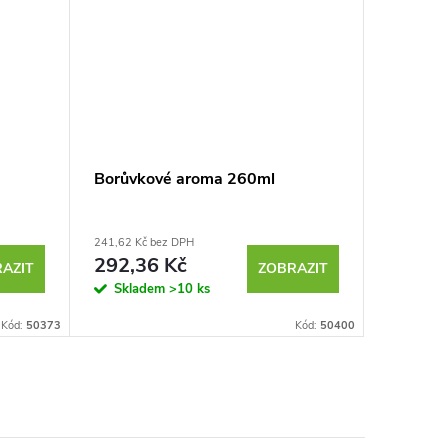
Borůvkové aroma 260ml
Meruňk
241,62 Kč bez DPH
od 500,02 
292,36 Kč
605
od
AZIT
ZOBRAZIT
Skladem
>10 ks
Sklad
Kód:
50373
Kód:
50400