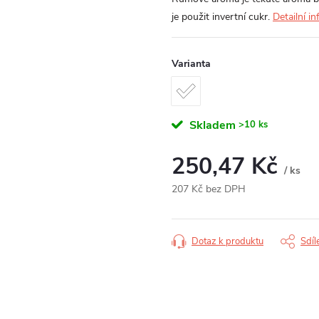
je použit invertní cukr.
Detailní i
Varianta
Skladem
>10 ks
250,47 Kč
/ ks
207 Kč bez DPH
Měrná
cena:
Dotaz k produktu
Sdíl