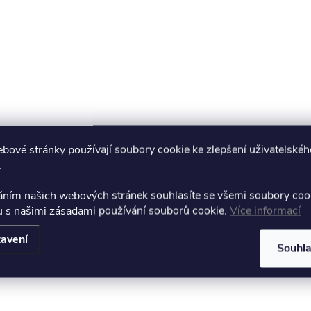
bové stránky používají soubory cookie ke zlepšení uživatelskéh
.
áním našich webových stránek souhlasíte se všemi soubory coo
muto produktu doporučujeme ještě dok
u s našimi zásadami používání souborů cookie.
Více informací
avení
Souhl