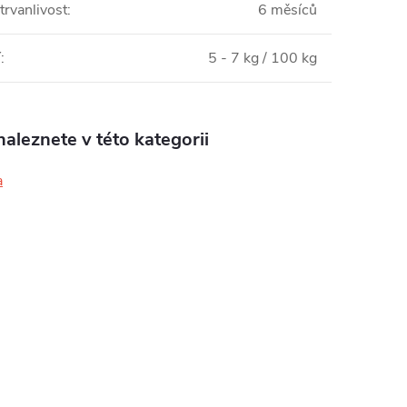
trvanlivost
:
6 měsíců
í
:
5 - 7 kg / 100 kg
aleznete v této kategorii
a