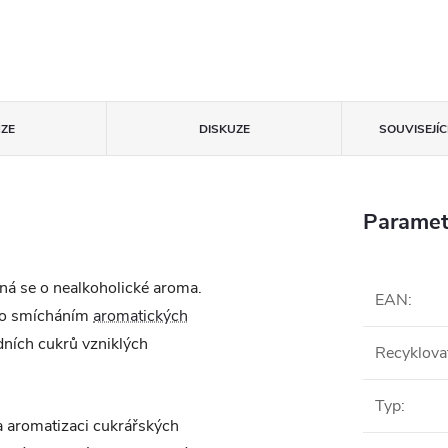
ZE
DISKUZE
SOUVISEJÍ
Paramet
ná se o nealkoholické aroma.
EAN
:
eno smícháním
aromatických
dních cukrů vzniklých
Recyklova
Typ
:
a aromatizaci cukrářských