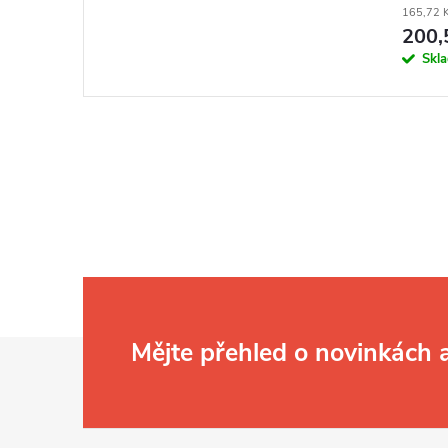
165,72 
200,
Skl
Z
Mějte přehled o novinkách
á
p
a