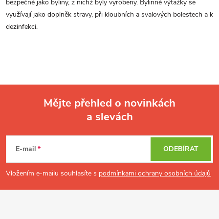
bezpečné jako byliny, z nichž byly vyrobeny. Bylinné výtažky se
využívají jako doplněk stravy,
při kloubních a svalových bolestech a k
dezinfekci.
Mějte přehled o novinkách
a slevách
Z
á
p
E-mail
ODEBÍRAT
a
t
Vložením e-mailu souhlasíte s
podmínkami ochrany osobních údajů
í