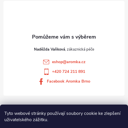
Naděžda Vaňková
eshop
@
aromka.cz
+420 724 211 891
Facebook Aromka Brno
Vše o nákupu
Tyto webové stránky používají soubory cookie ke zlepšení
uživatelského zážitku.
Aromka Brno s.r.o