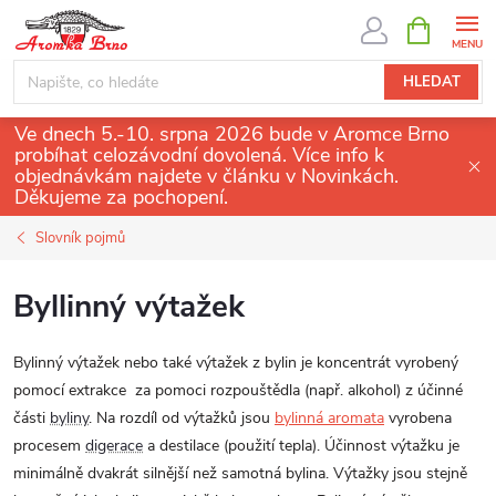
Přejít
NÁKUPNÍ
KOŠÍK
na
obsah
HLEDAT
Ve dnech 5.-10. srpna 2026 bude v Aromce Brno
probíhat celozávodní dovolená. Více info k
objednávkám najdete v článku v Novinkách.
Děkujeme za pochopení.
Slovník pojmů
Byllinný výtažek
Bylinný výtažek nebo také výtažek z bylin je koncentrát vyrobený
pomocí extrakce za pomoci rozpouštědla (např. alkohol) z účinné
části
byliny
.
Na rozdíl od výtažků jsou
bylinná aromata
vyrobena
procesem
digerace
a destilace (použití tepla).
Účinnost výtažku je
minimálně dvakrát silnější než samotná bylina.
Výtažky jsou stejně