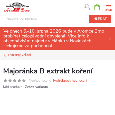
Přejít
NÁKUPNÍ
KOŠÍK
na
obsah
HLEDAT
Ve dnech 5.-10. srpna 2026 bude v Aromce Brno
probíhat celozávodní dovolená. Více info k
objednávkám najdete v článku v Novinkách.
Děkujeme za pochopení.
Extrakty koření
Majoránka B extrakt koření
Neohodnoceno
Podrobnosti hodnocení
Kód produktu:
Zvolte variantu