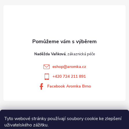
Naděžda Vaňková
eshop
@
aromka.cz
+420 724 211 891
Facebook Aromka Brno
Vše o nákupu
Tyto webové stránky používají soubory cookie ke zlepšení
uživatelského zážitku.
Aromka Brno s.r.o